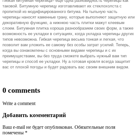
Гибкая битумная черепица
– еще одна разновидность черепицы как
таковой. Битумную черепицу изготавливают их стеклохолста с
пропиткой из модифицированного битума. На тыльную часть
черепицы наносят каменные грану, которые выполняют защитную или
декоративную функцию, а нижнюю часть плитки мажут клеевым
слоем.
Битумная плитка хороша разнообразием своих форм, а также
возможность ее укладки в ситуациях, когда укладка черепицы других
типов невозможна. Гибкая черепица весьма тонкая и легкая, что
позволит вам уложить ее самому без особы затрат усилий. Теперь,
когда вы ознакомлены с основными видами черепицы и с их
преимуществами, вы без труда сможете выбрать нужный вам тип
черепицы и способ ее укладки. Ну а готовая кровля всегда защитит
вас от плохой погоды и будет радовать вас своим внешним видом.
0 comments
Write a comment
Добавить комментарий
Ваш e-mail не будет опубликован.
Обязательные поля
помечены
*