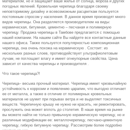
материалом, но и защищает ваше жилье от солнца, мороза и других
погодных явлений.
Кровельная черепица благодаря своему
неповторимому дизайну и всевозможным расцветкам пользуется
постоянным спросом у населения. В данное время производят много
видов черепицы. Она разделяется производителем на виды:
керамическая, битумная, цементно – песчаная и полимерную
черепицу.
Продажа черепицы в
Тамбове
предлагается с помощью
наше
й компании
. На
нашем сайте Вы найдете все контактные данные
нашего офиса.
Также пользуется популярностью композиционная
черепица, она
очень
похожа на керамическую . Состоит: из
нескольких разных слоев, противодействует ультрафиолетовым
лучам, не поглощает влагу и имеет огнеупорные свойства.
Цена
зависит от качества черепицы
и
производителя .
Что такое черепица?!
Черепица
– весьма прочный материал.
Черепица имеет чрезвычайную
устойчивость к коррозии и появлению царапин, что выгодно отличает
ее от металла, а также в отличие от полимерных кровельных
материалов не шумит при порывах ветра и не выделяет токсичных
веществ.
Черепичную крышу не нужно ни красить, ни ремонтировать,
прослужить она может вплоть до столетия. В наше время на рынке
вы можете найти не только привычную керамическую черепицу, но и
различные модификации ее: металлочерепицу, песчано-цементную
черепицу, гибкую битумную черепицу.
Рассмотрим более подробно