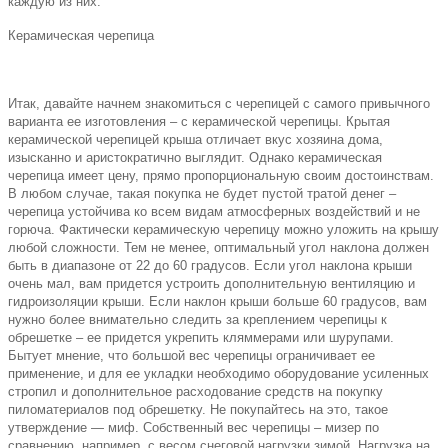
каждую из них.
Керамическая черепица
Итак, давайте начнем знакомиться с черепицей с самого привычного
варианта ее изготовления – с керамической черепицы. Крытая
керамической черепицей крыша отличает вкус хозяина дома,
изысканно и аристократично выглядит. Однако керамическая
черепица имеет цену, прямо пропорциональную своим достоинствам.
В любом случае, такая покупка не будет пустой тратой денег –
черепица устойчива ко всем видам атмосферных воздействий и не
горюча. Фактически керамическую черепицу можно уложить на крышу
любой сложности. Тем не менее, оптимальный угол наклона должен
быть в диапазоне от 22 до 60 градусов. Если угол наклона крыши
очень мал, вам придется устроить дополнительную вентиляцию и
гидроизоляции крыши. Если наклон крыши больше 60 градусов, вам
нужно более внимательно следить за креплением черепицы к
обрешетке – ее придется укрепить кляммерами или шурупами.
Бытует мнение, что большой вес черепицы ограничивает ее
применение, и для ее укладки необходимо оборудование усиленных
стропил и дополнительное расходование средств на покупку
пиломатериалов под обрешетку. Не покупайтесь на это, такое
утверждение — миф. Собственный вес черепицы – мизер по
сравнению, например, с весом снеговой нагрузки зимой. Нагрузка на