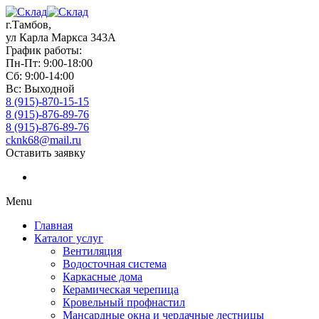
г.Тамбов,
ул Карла Маркса 343А
График работы:
Пн-Пт: 9:00-18:00
Сб: 9:00-14:00
Вс: Выходной
8 (915)-870-15-15
8 (915)-876-89-76
8 (915)-876-89-76
cknk68@mail.ru
Оставить заявку
Menu
Главная
Каталог услуг
Вентиляция
Водосточная система
Каркасные дома
Керамическая черепица
Кровельный профнастил
Мансардные окна и чердачные лестницы