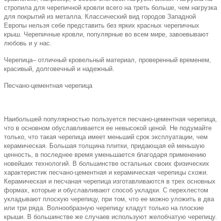
стропила для черепичной кровли всего на треть больше, чем нагрузка
для покрытий из металла. Классический вид городов Западной
Европы нельзя себе представить без ярких красных черепичных
крыш. Черепичные кровли, популярные во всем мире, завоевывают
любовь и у нас.
Черепица
– отличный кровельный материал, проверенный временем,
красивый, долговечный и надежный.
Песчано-цементная черепица
Наибольшей популярностью пользуется песчано-цементная черепица,
что в основном обуславливается ее невысокой ценой.
Не подумайте
только, что такая черепица имеет меньший срок эксплуатации, чем
керамическая. Большая толщина плитки, придающая ей меньшую
ценность, в последнее время уменьшается благодаря применению
новейших технологий. В большинстве остальных своих физических
характеристик песчано-цементная и керамическая черепицы схожи.
Керамическая и песчаная черепица изготавливаются в трех основных
формах, которые и обуславливают способ укладки. С перехлестом
укладывают плоскую черепицу, при том, что ее можно уложить в два
или три ряда. Волнообразную черепицу кладут только на плоские
крыши. В большинстве же случаев используют желобчатую черепицу.