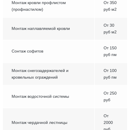
Монтаж кровли профлистом
От 350
(профнастилом)
руб м2
От 30
Монтаж наплавляемой кровли
руб м2
От 150
Сонтаж софитов
руб пм
Монтаж снегозадержателей и
От 100
кровельных ограждений
руб пм
От 250
Монтаж водосточной системы
руб
От
Монтаж чердачной лестницы
2000
руб