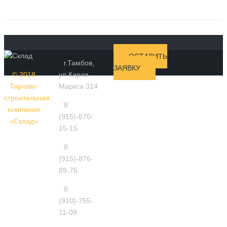
ОСТАВИТЬ
г.Тамбов,
ЗАЯВКУ
© 2018
ул Карла
Торгово-
Маркса 314
строительная
8
компания
(915)-870-
«Склад»
15-15
8
(915)-876-
89-76
8
(910)-755-
11-09